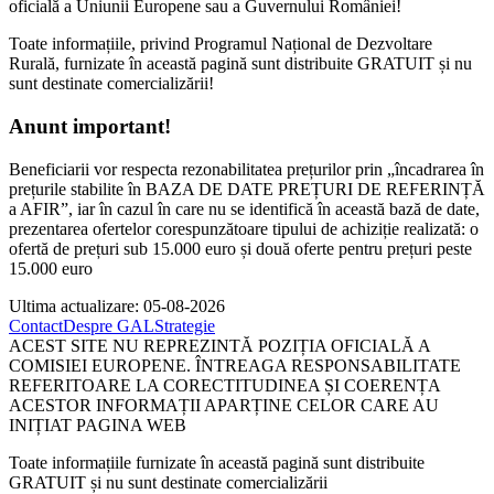
oficială a Uniunii Europene sau a Guvernului României!
Toate informațiile, privind Programul Național de Dezvoltare
Rurală, furnizate în această pagină sunt distribuite GRATUIT și nu
sunt destinate comercializării!
Anunt important!
Beneficiarii vor respecta rezonabilitatea prețurilor prin „încadrarea în
prețurile stabilite în BAZA DE DATE PREȚURI DE REFERINȚĂ
a AFIR”, iar în cazul în care nu se identifică în această bază de date,
prezentarea ofertelor corespunzătoare tipului de achiziție realizată: o
ofertă de prețuri sub 15.000 euro și două oferte pentru prețuri peste
15.000 euro
Ultima actualizare: 05-08-2026
Contact
Despre GAL
Strategie
ACEST SITE NU REPREZINTĂ POZIȚIA OFICIALĂ A
COMISIEI EUROPENE. ÎNTREAGA RESPONSABILITATE
REFERITOARE LA CORECTITUDINEA ȘI COERENȚA
ACESTOR INFORMAȚII APARȚINE CELOR CARE AU
INIȚIAT PAGINA WEB
Toate informațiile furnizate în această pagină sunt distribuite
GRATUIT și nu sunt destinate comercializării