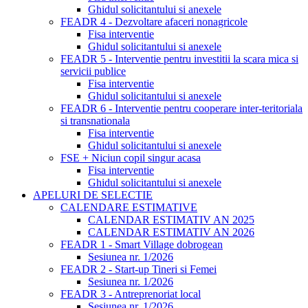
Ghidul solicitantului si anexele
FEADR 4 - Dezvoltare afaceri nonagricole
Fisa interventie
Ghidul solicitantului si anexele
FEADR 5 - Interventie pentru investitii la scara mica si
servicii publice
Fisa interventie
Ghidul solicitantului si anexele
FEADR 6 - Interventie pentru cooperare inter-teritoriala
si transnationala
Fisa interventie
Ghidul solicitantului si anexele
FSE + Niciun copil singur acasa
Fisa interventie
Ghidul solicitantului si anexele
APELURI DE SELECTIE
CALENDARE ESTIMATIVE
CALENDAR ESTIMATIV AN 2025
CALENDAR ESTIMATIV AN 2026
FEADR 1 - Smart Village dobrogean
Sesiunea nr. 1/2026
FEADR 2 - Start-up Tineri si Femei
Sesiunea nr. 1/2026
FEADR 3 - Antreprenoriat local
Sesiunea nr. 1/2026