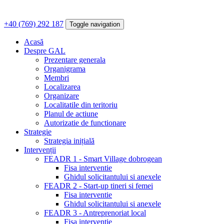
+40 (769) 292 187
Toggle navigation
Acasă
Despre GAL
Prezentare generala
Organigrama
Membri
Localizarea
Organizare
Localitatile din teritoriu
Planul de actiune
Autorizatie de functionare
Strategie
Strategia inițială
Intervenții
FEADR 1 - Smart Village dobrogean
Fisa interventie
Ghidul solicitantului si anexele
FEADR 2 - Start-up tineri si femei
Fisa interventie
Ghidul solicitantului si anexele
FEADR 3 - Antreprenoriat local
Fisa interventie