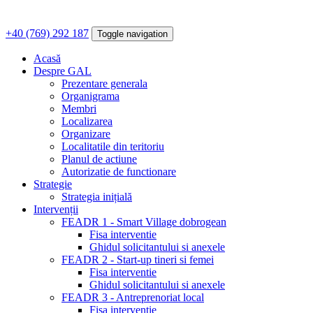
+40 (769) 292 187
Toggle navigation
Acasă
Despre GAL
Prezentare generala
Organigrama
Membri
Localizarea
Organizare
Localitatile din teritoriu
Planul de actiune
Autorizatie de functionare
Strategie
Strategia inițială
Intervenții
FEADR 1 - Smart Village dobrogean
Fisa interventie
Ghidul solicitantului si anexele
FEADR 2 - Start-up tineri si femei
Fisa interventie
Ghidul solicitantului si anexele
FEADR 3 - Antreprenoriat local
Fisa interventie