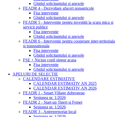
Ghidul solicitantului si anexele
FEADR 4 - Dezvoltare afaceri nonagricole
Fisa interventie
Ghidul solicitantului si anexele
FEADR 5 - Interventie pentru investitii la scara mica si
servicii publice
Fisa interventie
Ghidul solicitantului si anexele
FEADR 6 - Interventie pentru cooperare inter-teritoriala
si transnationala
Fisa interventie
Ghidul solicitantului si anexele
FSE + Niciun copil singur acasa
Fisa interventie
Ghidul solicitantului si anexele
APELURI DE SELECTIE
CALENDARE ESTIMATIVE
CALENDAR ESTIMATIV AN 2025
CALENDAR ESTIMATIV AN 2026
FEADR 1 - Smart Village dobrogean
Sesiunea nr. 1/2026
FEADR 2 - Start-up Tineri si Femei
Sesiunea nr. 1/2026
FEADR 3 - Antreprenoriat local
Sesiunea nr. 1/2026