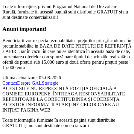
Toate informațiile, privind Programul Național de Dezvoltare
Rurală, furnizate în această pagină sunt distribuite GRATUIT și nu
sunt destinate comercializării!
Anunt important!
Beneficiarii vor respecta rezonabilitatea prețurilor prin „încadrarea în
prețurile stabilite în BAZA DE DATE PREȚURI DE REFERINȚĂ
a AFIR”, iar în cazul în care nu se identifică în această bază de date,
prezentarea ofertelor corespunzătoare tipului de achiziție realizată: o
ofertă de prețuri sub 15.000 euro și două oferte pentru prețuri peste
15.000 euro
Ultima actualizare: 05-08-2026
Contact
Despre GAL
Strategie
ACEST SITE NU REPREZINTĂ POZIȚIA OFICIALĂ A
COMISIEI EUROPENE. ÎNTREAGA RESPONSABILITATE
REFERITOARE LA CORECTITUDINEA ȘI COERENȚA
ACESTOR INFORMAȚII APARȚINE CELOR CARE AU
INIȚIAT PAGINA WEB
Toate informațiile furnizate în această pagină sunt distribuite
GRATUIT și nu sunt destinate comercializării