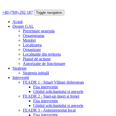
+40 (769) 292 187
Toggle navigation
Acasă
Despre GAL
Prezentare generala
Organigrama
Membri
Localizarea
Organizare
Localitatile din teritoriu
Planul de actiune
Autorizatie de functionare
Strategie
Strategia inițială
Intervenții
FEADR 1 - Smart Village dobrogean
Fisa interventie
Ghidul solicitantului si anexele
FEADR 2 - Start-up tineri si femei
Fisa interventie
Ghidul solicitantului si anexele
FEADR 3 - Antreprenoriat local
Fisa interventie