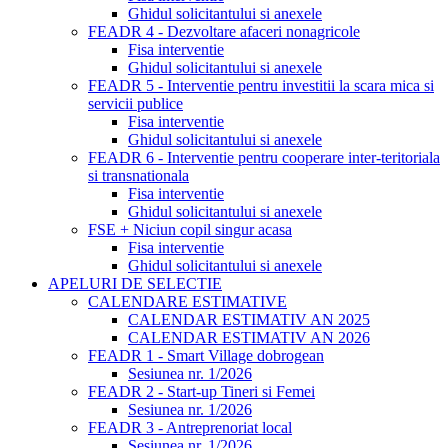
Ghidul solicitantului si anexele
FEADR 4 - Dezvoltare afaceri nonagricole
Fisa interventie
Ghidul solicitantului si anexele
FEADR 5 - Interventie pentru investitii la scara mica si
servicii publice
Fisa interventie
Ghidul solicitantului si anexele
FEADR 6 - Interventie pentru cooperare inter-teritoriala
si transnationala
Fisa interventie
Ghidul solicitantului si anexele
FSE + Niciun copil singur acasa
Fisa interventie
Ghidul solicitantului si anexele
APELURI DE SELECTIE
CALENDARE ESTIMATIVE
CALENDAR ESTIMATIV AN 2025
CALENDAR ESTIMATIV AN 2026
FEADR 1 - Smart Village dobrogean
Sesiunea nr. 1/2026
FEADR 2 - Start-up Tineri si Femei
Sesiunea nr. 1/2026
FEADR 3 - Antreprenoriat local
Sesiunea nr. 1/2026