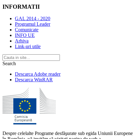
INFORMATII
GAL 2014 - 2020
Programul Leader
Comunicate
INFO UE
Arhiva
Link-uri utile
Search
Descarca Adobe reader
Descarca WinRAR
Despre celelalte Programe desfăşurate sub egida Uniunii Europene
în România, vă invităm să vizitaţi pagina de web a