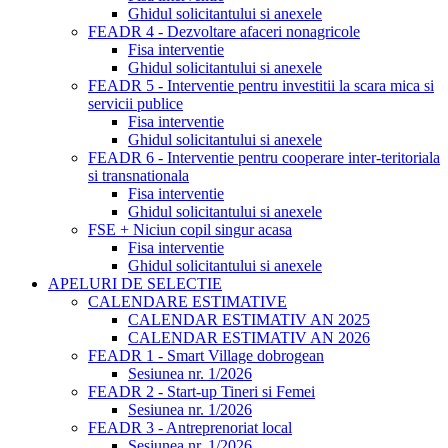
Ghidul solicitantului si anexele
FEADR 4 - Dezvoltare afaceri nonagricole
Fisa interventie
Ghidul solicitantului si anexele
FEADR 5 - Interventie pentru investitii la scara mica si
servicii publice
Fisa interventie
Ghidul solicitantului si anexele
FEADR 6 - Interventie pentru cooperare inter-teritoriala
si transnationala
Fisa interventie
Ghidul solicitantului si anexele
FSE + Niciun copil singur acasa
Fisa interventie
Ghidul solicitantului si anexele
APELURI DE SELECTIE
CALENDARE ESTIMATIVE
CALENDAR ESTIMATIV AN 2025
CALENDAR ESTIMATIV AN 2026
FEADR 1 - Smart Village dobrogean
Sesiunea nr. 1/2026
FEADR 2 - Start-up Tineri si Femei
Sesiunea nr. 1/2026
FEADR 3 - Antreprenoriat local
Sesiunea nr. 1/2026