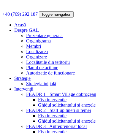
+40 (769) 292 187
Toggle navigation
Acasă
Despre GAL
Prezentare generala
Organigrama
Membri
Localizarea
Organizare
Localitatile din teritoriu
Planul de actiune
Autorizatie de functionare
Strategie
Strategia inițială
Intervenții
FEADR 1 - Smart Village dobrogean
Fisa interventie
Ghidul solicitantului si anexele
FEADR 2 - Start-up tineri si femei
Fisa interventie
Ghidul solicitantului si anexele
FEADR 3 - Antreprenoriat local
Fisa interventie