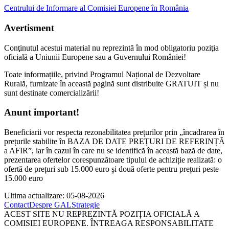
Centrului de Informare al Comisiei Europene în România
Avertisment
Conţinutul acestui material nu reprezintă în mod obligatoriu poziţia
oficială a Uniunii Europene sau a Guvernului României!
Toate informațiile, privind Programul Național de Dezvoltare
Rurală, furnizate în această pagină sunt distribuite GRATUIT și nu
sunt destinate comercializării!
Anunt important!
Beneficiarii vor respecta rezonabilitatea prețurilor prin „încadrarea în
prețurile stabilite în BAZA DE DATE PREȚURI DE REFERINȚĂ
a AFIR”, iar în cazul în care nu se identifică în această bază de date,
prezentarea ofertelor corespunzătoare tipului de achiziție realizată: o
ofertă de prețuri sub 15.000 euro și două oferte pentru prețuri peste
15.000 euro
Ultima actualizare: 05-08-2026
Contact
Despre GAL
Strategie
ACEST SITE NU REPREZINTĂ POZIȚIA OFICIALĂ A
COMISIEI EUROPENE. ÎNTREAGA RESPONSABILITATE