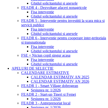
Ghidul solicitantului si anexele
FEADR 4 - Dezvoltare afaceri nonagricole
Fisa interventie
Ghidul solicitantului si anexele
FEADR 5 - Interventie pentru investitii la scara mica si
servicii publice
Fisa interventie
Ghidul solicitantului si anexele
FEADR 6 - Interventie pentru cooperare inter-teritoriala
si transnationala
Fisa interventie
Ghidul solicitantului si anexele
FSE + Niciun copil singur acasa
Fisa interventie
Ghidul solicitantului si anexele
APELURI DE SELECTIE
CALENDARE ESTIMATIVE
CALENDAR ESTIMATIV AN 2025
CALENDAR ESTIMATIV AN 2026
FEADR 1 - Smart Village dobrogean
Sesiunea nr. 1/2026
FEADR 2 - Start-up Tineri si Femei
Sesiunea nr. 1/2026
FEADR 3 - Antreprenoriat local
Sesiunea nr. 1/2026