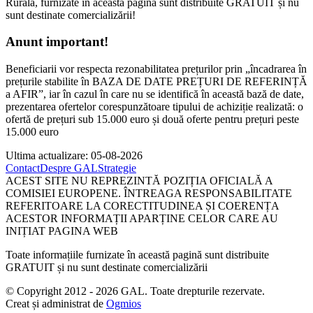
Rurală, furnizate în această pagină sunt distribuite GRATUIT și nu
sunt destinate comercializării!
Anunt important!
Beneficiarii vor respecta rezonabilitatea prețurilor prin „încadrarea în
prețurile stabilite în BAZA DE DATE PREȚURI DE REFERINȚĂ
a AFIR”, iar în cazul în care nu se identifică în această bază de date,
prezentarea ofertelor corespunzătoare tipului de achiziție realizată: o
ofertă de prețuri sub 15.000 euro și două oferte pentru prețuri peste
15.000 euro
Ultima actualizare: 05-08-2026
Contact
Despre GAL
Strategie
ACEST SITE NU REPREZINTĂ POZIȚIA OFICIALĂ A
COMISIEI EUROPENE. ÎNTREAGA RESPONSABILITATE
REFERITOARE LA CORECTITUDINEA ȘI COERENȚA
ACESTOR INFORMAȚII APARȚINE CELOR CARE AU
INIȚIAT PAGINA WEB
Toate informațiile furnizate în această pagină sunt distribuite
GRATUIT și nu sunt destinate comercializării
© Copyright 2012 - 2026 GAL. Toate drepturile rezervate.
Creat și administrat de
Ogmios