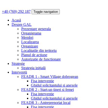
+40 (769) 292 187
Toggle navigation
Acasă
Despre GAL
Prezentare generala
Organigrama
Membri
Localizarea
Organizare
Localitatile din teritoriu
Planul de actiune
Autorizatie de functionare
Strategie
Strategia inițială
Intervenții
FEADR 1 - Smart Village dobrogean
Fisa interventie
Ghidul solicitantului si anexele
FEADR 2 - Start-up tineri si femei
Fisa interventie
Ghidul solicitantului si anexele
FEADR 3 - Antreprenoriat local
Fisa interventie